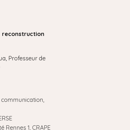
e reconstruction
ua, Professeur de
e
la communication,
LERSE
ité Rennes 1, CRAPE