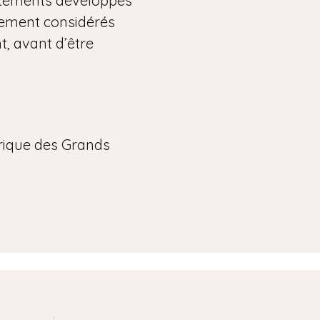
itements développés
lement considérés
, avant d’être
frique des Grands