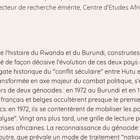
recteur de recherche émérite, Centre d'Etudes Af
e l'histoire du Rwanda et du Burundi, construite
cé de façon décisive l'évolution de ces deux pays
te historique du "conflit séculaire" entre Hutu et
 transformée en axe majeur du combat politique, s'
rs de deux génocides : en 1972 au Burundi et en
 français et belges occultèrent presque le premi
: en 1972, ils se contentèrent de mobiliser les pon
alyse". Vingt ans plus tard, une grille de lecture p
crises africaines. La reconnaissance du génocide
utre, que prévale un mode de traitement "nation