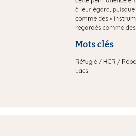
cette permanence ém
à leur égard, puisque
comme des « instrumen
regardés comme des p
Mots clés
Réfugié / HCR / Rébel
Lacs