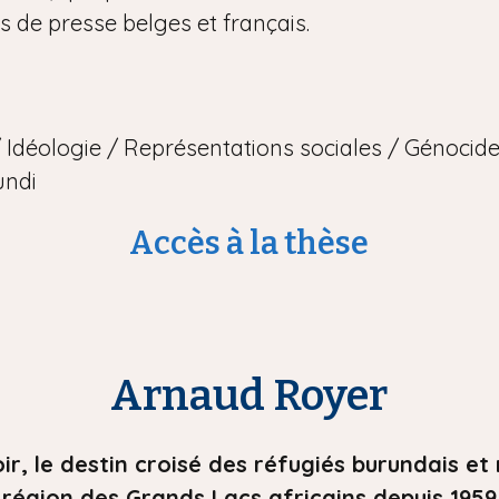
s de presse belges et français.
Idéologie / Représentations sociales / Génocide
undi
Accès à la thèse
Arnaud Royer
oir, le destin croisé des réfugiés burundais e
région des Grands Lacs africains depuis 1959