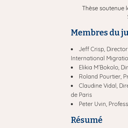
Thèse soutenue l
Membres du j
Jeff Crisp, Direc
International Migrati
Elikia M’Bokolo, D
Roland Pourtier, P
Claudine Vidal, Di
de Paris
Peter Uvin, Profes
Résumé