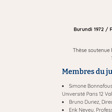
i
p
a
l
Burundi 1972 / 
Thèse soutenue l
Membres du j
Simone Bonnafous, 
Université Paris 12 V
Bruno Duriez, Dire
Erik Neveu, Profes