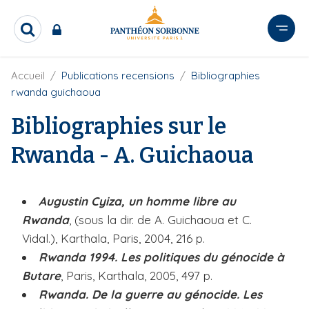
A
l
R
l
e
e
c
r
F
Accueil
Publications recensions
Bibliographies
h
i
e
a
rwanda guichaoua
l
r
u
d
c
Bibliographies sur le
c
'
h
o
A
e
Rwanda - A. Guichaoua
r
n
r
i
t
a
e
n
Augustin Cyiza, un homme libre au
e
n
Rwanda
, (sous la dir. de A. Guichaoua et C.
u
Vidal.), Karthala, Paris, 2004, 216 p.
p
r
Rwanda 1994. Les politiques du génocide à
i
Butare
, Paris, Karthala, 2005, 497 p.
n
Rwanda. De la guerre au génocide. Les
c