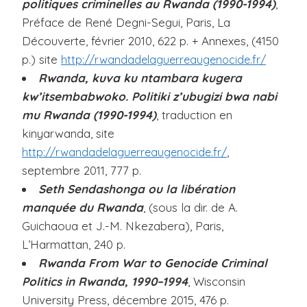
politiques criminelles au Rwanda (1990-1994)
,
i
Préface de René Degni-Segui, Paris, La
p
Découverte, février 2010, 622 p. + Annexes, (4150
a
p.) site
http://rwandadelaguerreaugenocide.fr/
l
Rwanda, kuva ku ntambara kugera
kw’itsembabwoko. Politiki z’ubugizi bwa nabi
mu Rwanda (1990-1994)
, traduction en
kinyarwanda, site
,
http://rwandadelaguerreaugenocide.fr/
septembre 2011, 777 p.
Seth Sendashonga ou la libération
manquée du Rwanda
, (sous la dir. de A.
Guichaoua et J.-M. Nkezabera), Paris,
L’Harmattan, 240 p.
Rwanda From War to Genocide Criminal
Politics in Rwanda, 1990–1994
, Wisconsin
University Press, décembre 2015, 476 p.